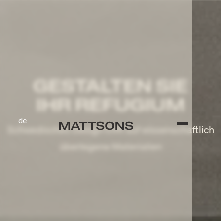
GESTALTEN SIE
IHR REFUGIUM
de
Schwedisches Design trifft auf wissenschaftlich
überlegene Materialien