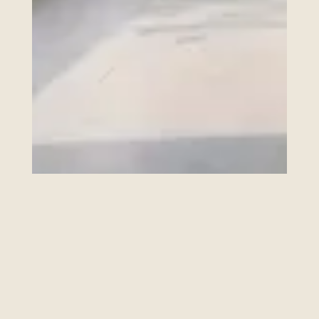
To book a consultation, please reach out to us
info@huntersfurniture.co.uk
directly at
.